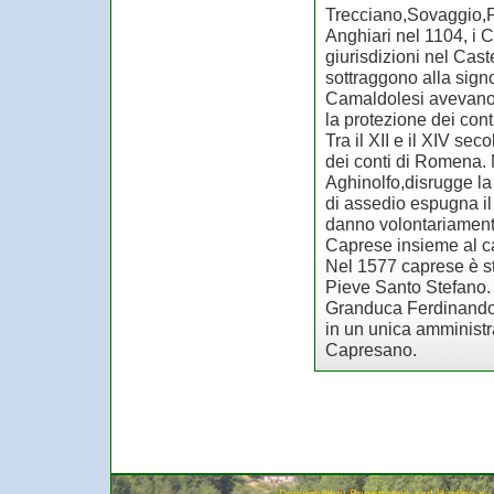
Trecciano,Sovaggio,P
Anghiari nel 1104, i C
giurisdizioni nel Cast
sottraggono alla sign
Camaldolesi avevano 
la protezione dei con
Tra il XII e il XIV se
dei conti di Romena. 
Aghinolfo,disrugge la
di assedio espugna 
danno volontariamente
Caprese insieme al cas
Nel 1577 caprese è st
Pieve Santo Stefano.
Granduca Ferdinando I
in un unica amministr
Capresano.
Development Registration and Hosting by