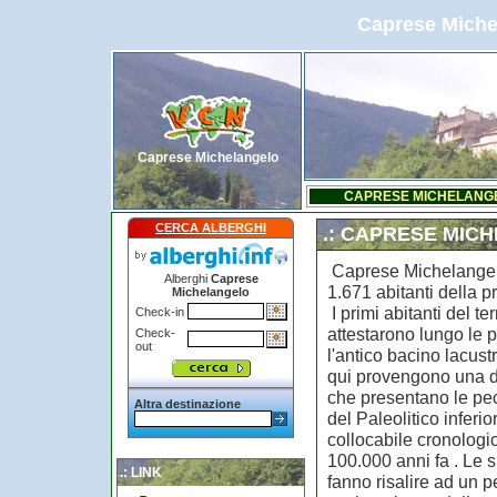
Caprese Michel
Caprese Michelangelo
CAPRESE MICHELANG
CERCA ALBERGHI
.: CAPRESE MIC
Caprese Michelangel
Alberghi
Caprese
1.671 abitanti della p
Michelangelo
I primi abitanti del te
Check-in
attestarono lungo le 
Check-
out
l'antico bacino lacus
qui provengono una dec
che presentano le pec
Altra destinazione
del Paleolitico inferi
collocabile cronologi
100.000 anni fa . Le 
.: LINK
fanno risalire ad un 