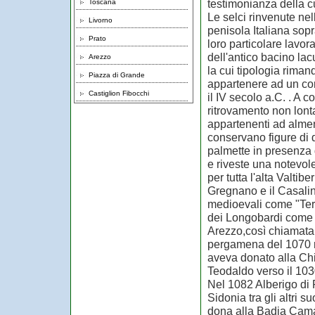
testimonianza della c
Toscana
Le selci rinvenute ne
Livorno
penisola Italiana sopr
Prato
loro particolare lavor
dell'antico bacino lac
Arezzo
la cui tipologia riman
Piazza di Grande
appartenere ad un cor
Castiglion Fibocchi
il IV secolo a.C. . A
ritrovamento non lont
appartenenti ad almen
conservano figure di d
palmette in presenza d
e riveste una notevol
per tutta l'alta Valti
Gregnano e il Casalino
medioevali come "Ter
dei Longobardi come 
Arezzo,così chiamata
pergamena del 1070 
aveva donato alla Chi
Teodaldo verso il 103
Nel 1082 Alberigo di R
Sidonia tra gli altri 
dona alla Badia Camal